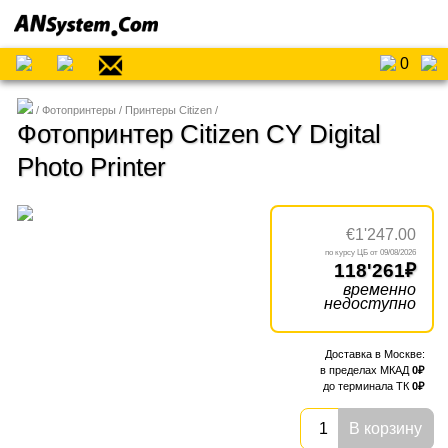
0
Фотопринтеры
Принтеры Citizen
Фотопринтер Citizen CY Digital
Photo Printer
€1'247.00
09/08/2026
118'261
временно
недоступно
0
0
В корзину