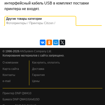
интерфейсный кабель USB в комплект поставки
принтера не входят.
Фотопринтеры
Принтеры Citizen
© 1996-2026
ANSystem Company Ltd.
Копирование материалов с сайта запрещено.
О компании
Как купить, оплатить
Карта сайта
Доставка
Контакты
Гарантия
e-mail
Цены
Принтер DNP QW410
Бумага DNP QW410(4x6)SD