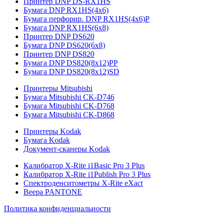
Принтер DNP DS-RX1HS
Бумага DNP RX1HS(4x6)
Бумага перфорир. DNP RX1HS(4x6)P
Бумага DNP RX1HS(6x8)
Принтер DNP DS620
Бумага DNP DS620(6x8)
Принтер DNP DS820
Бумага DNP DS820(8x12)PP
Бумага DNP DS820(8x12)SD
Принтеры Mitsubishi
Бумага Mitsubishi CK-D746
Бумага Mitsubishi CK-D768
Бумага Mitsubishi CK-D868
Принтеры Kodak
Бумага Kodak
Документ-сканеры Kodak
Калибратор X-Rite i1Basic Pro 3 Plus
Калибратор X-Rite i1Publish Pro 3 Plus
Спектроденситометры X-Rite eXact
Веера PANTONE
Политика конфиденциальности