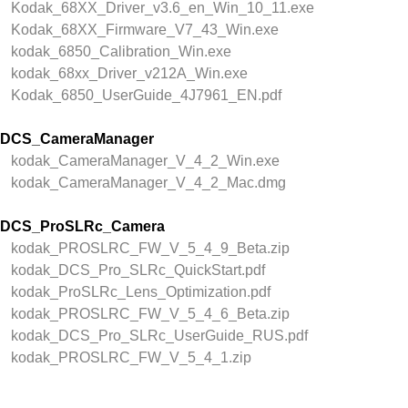
Kodak_68XX_Driver_v3.6_en_Win_10_11.exe
Kodak_68XX_Firmware_V7_43_Win.exe
kodak_6850_Calibration_Win.exe
kodak_68xx_Driver_v212A_Win.exe
Kodak_6850_UserGuide_4J7961_EN.pdf
DCS_CameraManager
kodak_CameraManager_V_4_2_Win.exe
kodak_CameraManager_V_4_2_Mac.dmg
DCS_ProSLRc_Camera
kodak_PROSLRC_FW_V_5_4_9_Beta.zip
kodak_DCS_Pro_SLRc_QuickStart.pdf
kodak_ProSLRc_Lens_Optimization.pdf
kodak_PROSLRC_FW_V_5_4_6_Beta.zip
kodak_DCS_Pro_SLRc_UserGuide_RUS.pdf
kodak_PROSLRC_FW_V_5_4_1.zip