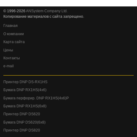
© 1996-2026
ANSystem Company Ltd.
Копирование материалов с сайта запрещено.
Главная
О компании
Карта сайта
Цены
Контакты
e-mail
Принтер DNP DS-RX1HS
Бумага DNP RX1HS(4x6)
Бумага перфорир. DNP RX1HS(4x6)P
Бумага DNP RX1HS(6x8)
Принтер DNP DS620
Бумага DNP DS620(6x8)
Принтер DNP DS820