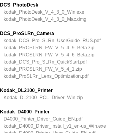
DCS_PhotoDesk
kodak_PhotoDesk_V_4_3_0_Win.exe
kodak_PhotoDesk_V_4_3_0_Mac.dmg
DCS_ProSLRn_Camera
kodak_DCS_Pro_SLRn_UserGuide_RUS.pdf
kodak_PROSLRN_FW_V_5_4_9_Beta.zip
kodak_PROSLRN_FW_V_5_4_6_Beta.zip
kodak_DCS_Pro_SLRn_QuickStart.pdf
kodak_PROSLRN_FW_V_5_4_1.zip
kodak_ProSLRn_Lens_Optimization.pdf
Kodak_DL2100_Printer
Kodak_DL2100_PCL_Driver_Win.zip
Kodak_D4000_Printer
D4000_Printer_Driver_Guide_EN.pdf
kodak_D4000_Driver_Install_v1_en-us_Win.exe