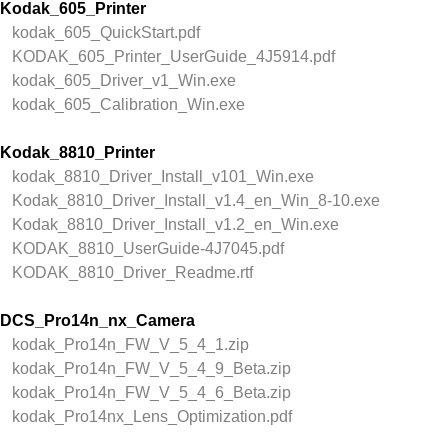
Kodak_605_Printer
kodak_605_QuickStart.pdf
KODAK_605_Printer_UserGuide_4J5914.pdf
kodak_605_Driver_v1_Win.exe
kodak_605_Calibration_Win.exe
Kodak_8810_Printer
kodak_8810_Driver_Install_v101_Win.exe
Kodak_8810_Driver_Install_v1.4_en_Win_8-10.exe
Kodak_8810_Driver_Install_v1.2_en_Win.exe
KODAK_8810_UserGuide-4J7045.pdf
KODAK_8810_Driver_Readme.rtf
DCS_Pro14n_nx_Camera
kodak_Pro14n_FW_V_5_4_1.zip
kodak_Pro14n_FW_V_5_4_9_Beta.zip
kodak_Pro14n_FW_V_5_4_6_Beta.zip
kodak_Pro14nx_Lens_Optimization.pdf