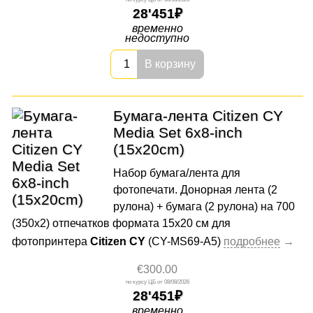
28'451
временно
недоступно
В корзину
Бумага-лента Citizen CY
Media Set 6x8-inch
(15x20cm)
Набор бумага/лента для
фотопечати. Донорная лента (2
рулона) + бумага (2 рулона) на 700
(350х2) отпечатков формата 15x20 cм для
фотопринтера
Citizen CY
(CY-MS69-A5)
€300.00
08/08/2026
28'451
временно