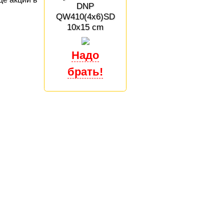
DNP
QW410(4x6)SD
10x15 cm