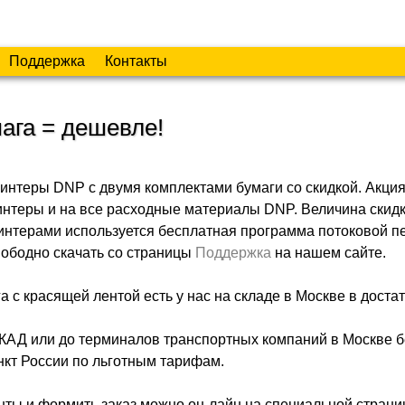
Поддержка
Контакты
мага = дешевле!
нтеры DNP с двумя комплектами бумаги со скидкой. Акци
интеры и на все расходные материалы DNP. Величина скидк
ринтерами используется бесплатная программа потоковой п
свободно скачать со страницы
Поддержка
на нашем сайте.
 с красящей лентой есть у нас на складе в Москве в доста
МКАД или до терминалов транспортных компаний в Москве б
нкт России по льготным тарифам.
ты и формить заказ можно он-лайн на специальной страни