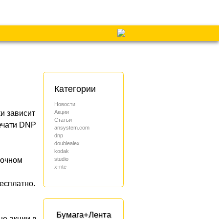
Категории
я
Новости
Акции
и зависит
Статьи
ечати DNP
ansystem.com
dnp
doublealex
kodak
studio
точном
x-rite
есплатно.
Бумага+Лента
це акции в