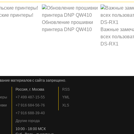
ские принтеры!
Обновление прошивки
принтера DNP QW410
Важные замеч
всех пользова
DS-RX1
вание материалов с сайта запрещено.
Россия, г. Москва
RSS
веры
+7 499 487-15-55
YML
ивки
+7 916 684-56-76
XLS
+7 916 688-39-40
Другие города
10:00 - 18:00 МСК