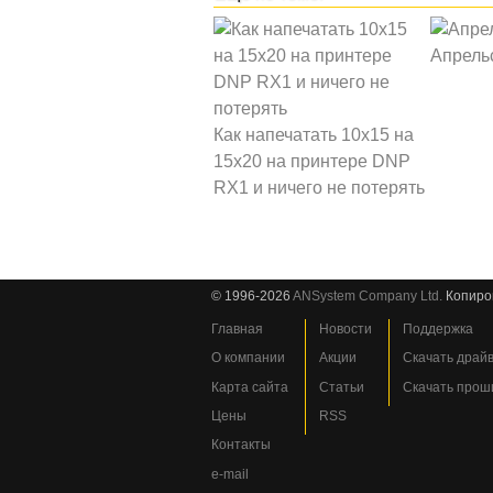
Апрель
Как напечатать 10x15 на
15x20 на принтере DNP
RX1 и ничего не потерять
© 1996-2026
ANSystem Company Ltd.
Копиро
Главная
Новости
Поддержка
О компании
Акции
Скачать драй
Карта сайта
Статьи
Скачать прош
Цены
RSS
Контакты
e-mail