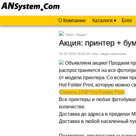
О Компании
Каталоги ▾
Блог
Блог
Акции
Акция: принтер + бу
14-12-2020 18:26:34 / dnp /
акция закончена
Объявляем акцию! Продаем при
распространяется на все фотопр
от модели принтера. Со всеми п
Hot Folder Print, которую можно 
Скачать DNP Hot Folder Print
Все принтеры и любая фотобумага
количестве.
Доставка до адреса в пределах 
Доставка в любой населенный пу
Посмотреть предлагаемые вариан