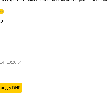
ии
20
-14_18:26:34
асходку DNP