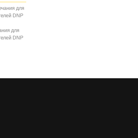
ания для
телей DNP