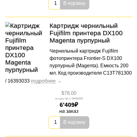
В корзину
Картридж чернильный
Fujifilm принтера DX100
Magenta пурпурный
Чернильный картридж Fujifilm
фотопринтера Frontier-S DX100
пурпурный (Magenta). Емкость 200
мл. Код производителя C13T781300
/ 16393033
$78.00
09/08/2026
6'409
на заказ
В корзину