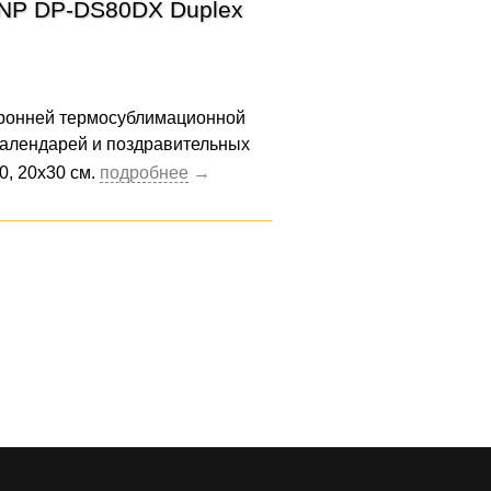
NP DP-DS80DX Duplex
ронней термосублимационной
календарей и поздравительных
0, 20х30 см.