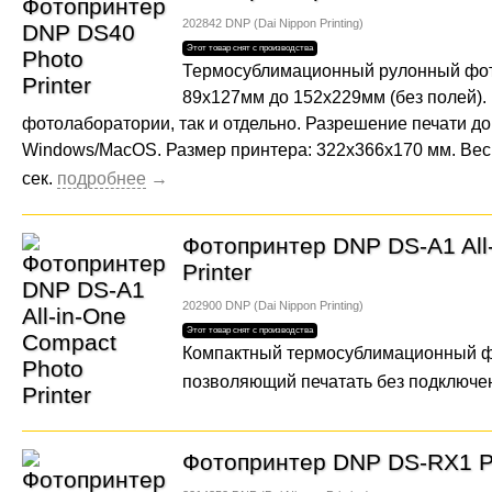
202842
DNP (Dai Nippon Printing)
Термосублимационный рулонный фо
89x127мм до 152x229мм (без полей). 
фотолаборатории, так и отдельно. Разрешение печати до
Windows/MacOS. Размер принтера: 322x366x170 мм. Вес: 1
сек.
Фотопринтер DNP DS-A1 All
Printer
202900
DNP (Dai Nippon Printing)
Компактный термосублимационный фо
позволяющий печатать без подключен
Фотопринтер DNP DS-RX1 Ph