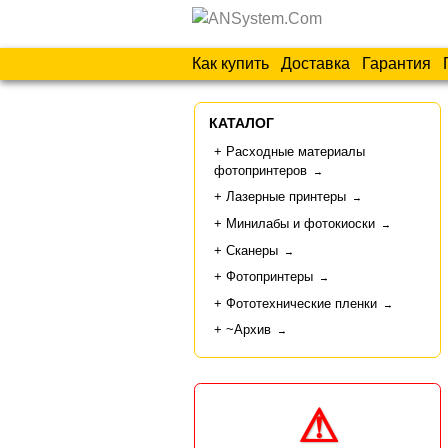
Как купить
Доставка
Гарантия
КАТАЛОГ
Расходные материалы
фотопринтеров
→
Лазерные принтеры
→
Минилабы и фотокиоски
→
Сканеры
→
Фотопринтеры
→
Фототехнические пленки
→
~Архив
→
⚠