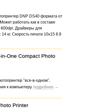
топринтер DNP DS40 формата от
Может работать как в составе
 600dpi. Драйверы для
4 кг. Скорость печати 10x15 8.9
-in-One Compact Photo
топринтер "все-в-одном",
ия к компьютеру.
oto Printer