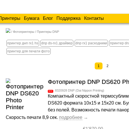
Принтеры
Бумага
Блог
Поддержка
Контакты
Фотопринтеры
Принтеры DNP
принтер днп rx1 hs
dnp ds-rx1 драйвер
dnp rx1 расходники
принтер dnp
принтер для печати фото
1
2
Фотопринтер DNP DS620 Pho
8320928
DNP (Dai Nippon Printing)
Компактный скоростной термосубли
DS620 формата 10х15 и 15х20 см. Бум
без полей. Возможность печати пано
Скорость печати 8,9 сек.
€1'870.00