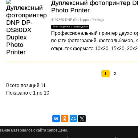
Дуплексный фотопринтер D
Photo Printer
4197860
DNP (Dai Nippon Printing)
Профессиональный принтер двухсто
печати фотографий, фотоальбомов, 
открыток формата 10х20, 15х20, 20х2
1
2
Всего позиций 11
Показано с 1 по 10
вание материалов с сайта запрещено.