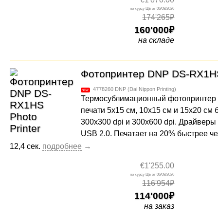
06/08/2026
174'265₽
160'000
на складе
Фотопринтер DNP DS-RX1HS 
4778260
DNP (Dai Nippon Printing)
Термосублимационный фотопринтер
печати 5х15 см, 10x15 см и 15х20 см
300x300 dpi и 300x600 dpi. Драйвер
USB 2.0. Печатает на 20% быстрее ч
12,4 сек.
€1'255.00
06/08/2026
116'954₽
114'000
на заказ