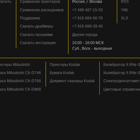
платить
Сравнение принтеров
Россия, г. Москва
RSS
Сравнение расходников
+7 499 487-15-55
YML
Поддержка
+7 916 684-56-76
XLS
Скачать драйверы
+7 916 688-39-40
Скачать прошивки
Другие города
Скачать инструкции
10:00 - 18:00 МСК
Суб., Воск. - выходные
нтеры Mitsubishi
Принтеры Kodak
Калибратор X-Rite i1
ага Mitsubishi CK-D746
Бумага Kodak
Калибратор X-Rite i1
ага Mitsubishi CK-D768
Документ-сканеры Kodak
Спектроденситометр
ага Mitsubishi CK-D868
Цветовые справочн