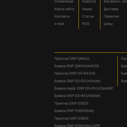
О компании
Новости
Как купить, о
Карта сайта
Акции
Доставка
Контакты
Статьи
Гарантия
e-mail
RSS
Цены
Принтер DNP QW410
При
Бумага DNP QW410(4x6)SD
Бум
Принтер DNP DS-RX1HS
Бум
Бумага DNP DS-RX1HS(4x6)
Бум
Бумага перф. DNP DS-RX1HS(4x6)P
Бумага DNP DS-RX1HS(6x8)
Принтер DNP DS620
Бумага DNP DS620(6x8)
Принтер DNP DS820
Бумага DNP DS820(8x12)PP