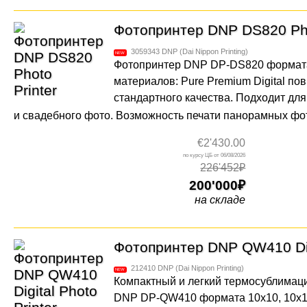
Фотопринтер DNP DS820 Pho
3059343
DNP (Dai Nippon Printing)
Фотопринтер DNP DP-DS820 формата 
материалов: Pure Premium Digital пов
стандартного качества. Подходит дл
и свадебного фото. Возможность печати панорамных фот
€2'430.00
06/08/2026
226'452₽
200'000
на складе
Фотопринтер DNP QW410 Digi
212410
DNP (Dai Nippon Printing)
Компактный и легкий термосублима
DNP DP-QW410 формата 10х10, 10х15,