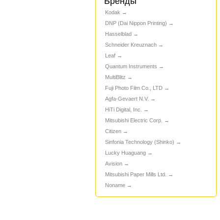
Бренды
Kodak
DNP (Dai Nippon Printing)
Hasselblad
Schneider Kreuznach
Leaf
Quantum Instruments
MultiBlitz
Fuji Photo Film Co., LTD
Agfa-Gevaert N.V.
HiTi Digital, Inc.
Mitsubishi Electric Corp.
Citizen
Sinfonia Technology (Shinko)
Lucky Huaguang
Avision
Mitsubishi Paper Mills Ltd.
Noname