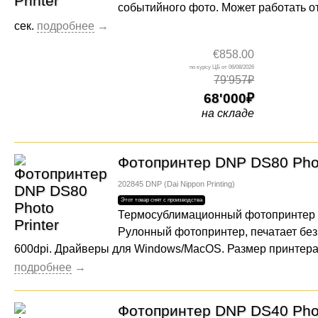
событийного фото. Может работать от
сек.
€858.00
06/08/2026
79'957₽
68'000
на складе
Фотопринтер DNP DS80 Phot
202845
DNP (Dai Nippon Printing)
Термосублимационный фотопринтер
Рулонный фотопринтер, печатает без
600dpi. Драйверы для Windows/MacOS. Размер принтера:
Фотопринтер DNP DS40 Phot