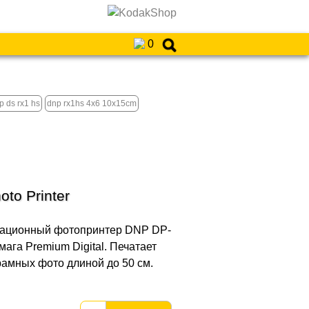
0
 ds rx1 hs
dnp rx1hs 4x6 10x15cm
to Printer
мационный фотопринтер DNP DP-
ага Premium Digital. Печатает
рамных фото длиной до 50 см.