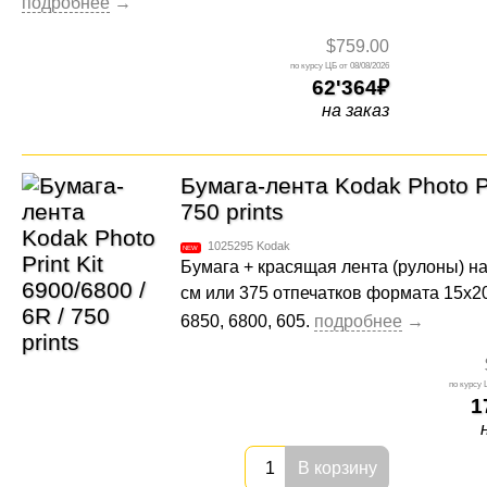
$759.00
08/08/2026
62'364
на заказ
Бумага-лента Kodak Photo Pri
750 prints
1025295
Kodak
Бумага + красящая лента (рулоны) н
см или 375 отпечатков формата 15x2
6850, 6800, 605.
1
В корзину