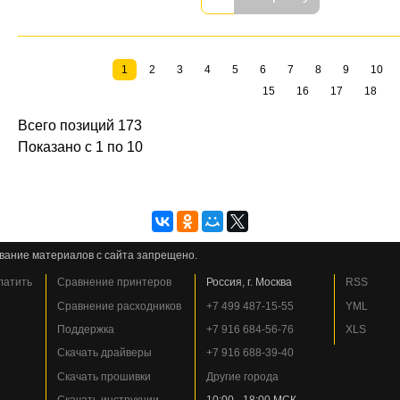
1
2
3
4
5
6
7
8
9
10
15
16
17
18
Всего позиций 173
Показано с 1 по 10
вание материалов с сайта запрещено.
платить
Сравнение принтеров
Россия, г. Москва
RSS
Сравнение расходников
+7 499 487-15-55
YML
Поддержка
+7 916 684-56-76
XLS
Скачать драйверы
+7 916 688-39-40
Скачать прошивки
Другие города