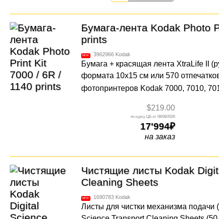
Бумага-лента Kodak Photo Pri
prints
3962966
Kodak
Бумага + красящая лента XtraLife II (
формата 10x15 см или 570 отпечатко
фотопринтеров Kodak 7000, 7010, 70
$219.00
08/08/2026
17'994
на заказ
Чистящие листы Kodak Digita
Cleaning Sheets
1690783
Kodak
Листы для чистки механизма подачи (50
Science Transport Cleaning Sheets (50