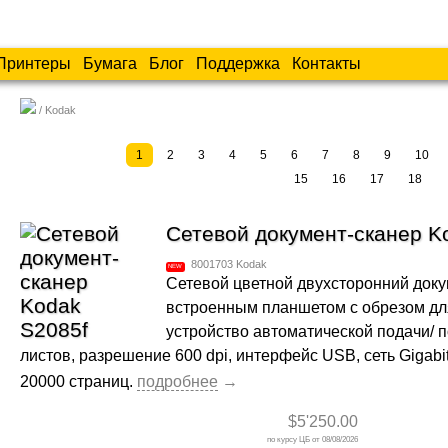
Принтеры
Бумага
Блог
Поддержка
Контакты
Kodak
1
2
3
4
5
6
7
8
9
10
15
16
17
18
Сетевой документ-сканер K
8001703
Kodak
Сетевой цветной двухсторонний доку
встроенным планшетом с обрезом для 
устройство автоматической подачи/ 
листов, разрешение 600 dpi, интерфейс USB, сеть Gigabit
20000 страниц.
$5'250.00
08/08/2026