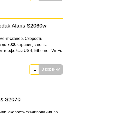
dak Alaris S2060w
мент-сканер. Скорость
 до 7000 страниц в день.
интерфейсы USB, Ethernet, Wi-Fi.
В корзину
is S2070
нер, скорость сканирования до