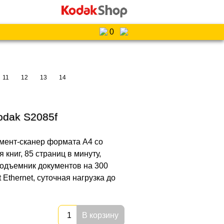
0
11
12
13
14
odak S2085f
мент-сканер формата A4 со
книг, 85 страниц в минуту,
подъемник документов на 300
 Ethernet, суточная нагрузка до
В корзину