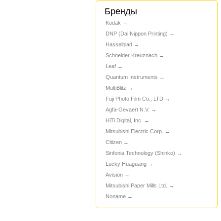
Бренды
Kodak
DNP (Dai Nippon Printing)
Hasselblad
Schneider Kreuznach
Leaf
Quantum Instruments
MultiBlitz
Fuji Photo Film Co., LTD
Agfa-Gevaert N.V.
HiTi Digital, Inc.
Mitsubishi Electric Corp.
Citizen
Sinfonia Technology (Shinko)
Lucky Huaguang
Avision
Mitsubishi Paper Mills Ltd.
Noname