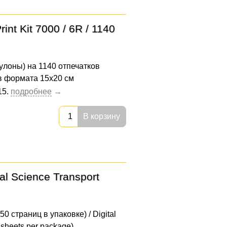
nt Kit 7000 / 6R / 1140
рулоны) на 1140 отпечатков
в формата 15x20 см
15.
В корзину
l Science Transport
 страниц в упаковке) / Digital
 sheets per package)