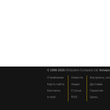
© 1996-2026
ANSystem Company Ltd.
Копиро
О компании
Новости
Как купить, о
Карта сайта
Акции
Доставка
Контакты
Статьи
Гарантия
e-mail
RSS
Цены