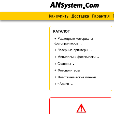
Как купить
Доставка
Гарантия
КАТАЛОГ
Расходные материалы
фотопринтеров
→
Лазерные принтеры
→
Минилабы и фотокиоски
→
Сканеры
→
Фотопринтеры
→
Фототехнические пленки
→
~Архив
→
⚠