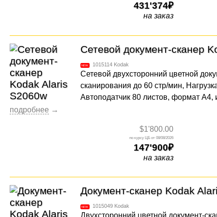
431'374
на заказ
Сетевой документ-сканер Ko
1015114
Kodak
Сетевой двухсторонний цветной доку
сканирования до 60 стр/мин, Нагрузка
Автоподатчик 80 листов, формат А4, 
$1'800.00
08/08/2026
147'900
на заказ
Документ-сканер Kodak Alar
1015049
Kodak
Двухсторонний цветной документ-ска