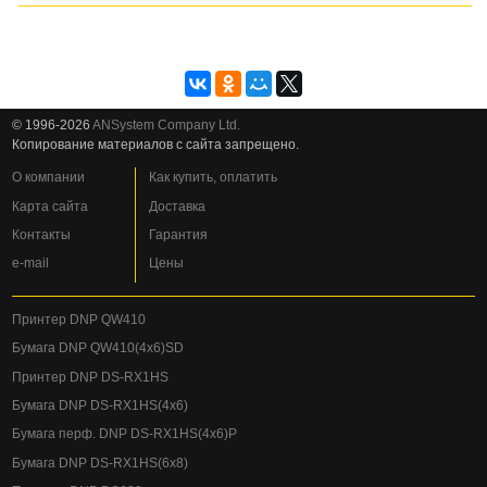
© 1996-2026
ANSystem Company Ltd.
Копирование материалов с сайта запрещено.
О компании
Как купить, оплатить
Карта сайта
Доставка
Контакты
Гарантия
e-mail
Цены
Принтер DNP QW410
Бумага DNP QW410(4x6)SD
Принтер DNP DS-RX1HS
Бумага DNP DS-RX1HS(4x6)
Бумага перф. DNP DS-RX1HS(4x6)P
Бумага DNP DS-RX1HS(6x8)