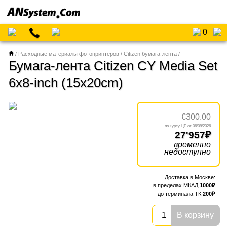
0
Расходные материалы фотопринтеров
Citizen бумага-лента
Бумага-лента Citizen CY Media Set
6x8-inch (15x20cm)
€300.00
06/08/2026
27'957
временно
недоступно
1000
200
В корзину