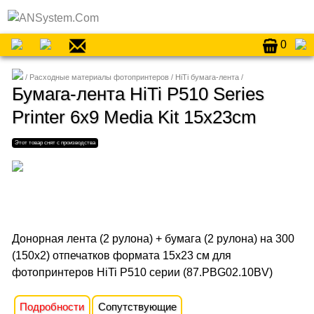
0
Расходные материалы фотопринтеров
HiTi бумага-лента
Бумага-лента HiTi P510 Series
Printer 6x9 Media Kit 15x23cm
Донорная лента (2 рулона) + бумага (2 рулона) на 300
(150х2) отпечатков формата 15x23 cм для
фотопринтеров HiTi P510 серии (87.PBG02.10BV)
Подробности
Сопутствующие