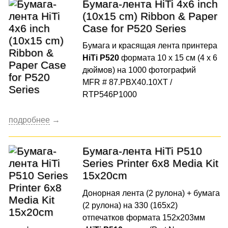
Бумага-лента HiTi 4x6 inch
(10x15 cm) Ribbon & Paper
Case for P520 Series
Бумага и красящая лента принтера
HiTi P520
формата 10 x 15 см (4 x 6
дюймов) на 1000 фотографий
MFR # 87.PBX40.10XT /
RTP546P1000
Бумага-лента HiTi P510
Series Printer 6x8 Media Kit
15x20cm
Донорная лента (2 рулона) + бумага
(2 рулона) на 330 (165х2)
отпечатков формата 152x203мм