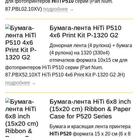
для фотопринтеров
HiTi P510
серии (Part Num.
87.PBL02.10XV)
Бумага-лента HiTi P510
4x6 Print Kit P-1320 G2
Донорная лента (4 рулона) + бумага
(4 рулона) на 1320 (330x4)
отпечатков формата 10x15 cм для
фотопринтеров HiTi P510 серии (Part Num.
87.PBX52.10XT HiTi P510 4x6 Print Kit P-1320 G2 JH)
Бумага-лента HiTi 6x8 inch
(15x20 cm) Ribbon & Paper
Case for P520 Series
Бумага и красящая лента принтера
HiTi P520
формата 15 x 20 см (6 x 8