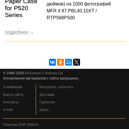
дюймов) на 1000 фотографий
MFR # 87.PBL40.10XT /
RTP568P500
© 1996-2026
ANSystem Company Ltd.
Копирование материалов с сайта запрещено.
О компании
Как купить, оплатить
Карта сайта
Доставка
Контакты
Гарантия
e-mail
Цены
Принтер DNP QW410