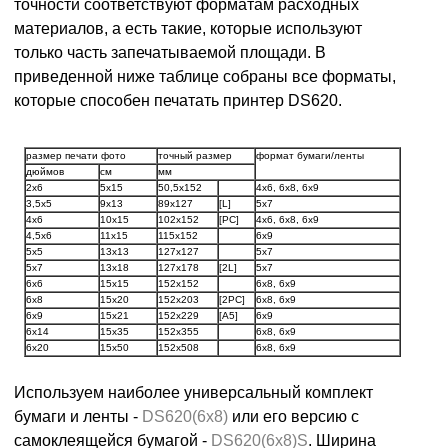
точности соответствуют форматам расходных
материалов, а есть такие, которые используют
только часть запечатываемой площади. В
приведенной ниже таблице собраны все форматы,
которые способен печатать принтер DS620.
размер печати фото
точный размер
формат бумаги/ленты
дюймов
см
мм
2x6
5х15
50,5x152
4x6, 6x8, 6x9
3,5x5
9х13
89x127
[L]
5x7
4x6
10х15
102x152
[PC]
4x6, 6x8, 6x9
4,5x6
11х15
115x152
6x9
5х5
13х13
127х127
5x7
5x7
13х18
127x178
[2L]
5x7
6x6
15х15
152x152
6x8, 6x9
6x8
15х20
152x203
[2PC]
6x8, 6x9
6x9
15х21
152x229
[A5]
6x9
6x14
15х35
152x355
6x8, 6x9
6x20
15х50
152x508
6x8, 6x9
Используем наиболее универсальный комплект
бумаги и ленты -
DS620(6x8)
или его версию с
самоклеящейся бумагой -
DS620(6x8)S
. Ширина