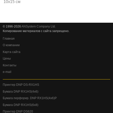
© 1996-2026
ANSystem Company Ltd.
Копирование материалов с сайта запрещено.
Главная
О компании
Карта сайта
Цены
Контакты
e-mail
Принтер DNP DS-RX1HS
Бумага DNP RX1HS(4x6)
Бумага перфорир. DNP RX1HS(4x6)P
Бумага DNP RX1HS(6x8)
Принтер DNP DS620