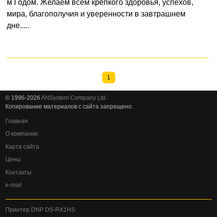
м Годом. Желаем всем крепкого здоровья, успехов,
мира, благополучия и уверенности в завтрашнем
дне.....
1
© 1996-2026
ANSystem Company Ltd.
Копирование материалов с сайта запрещено.
Главная
О компании
Карта сайта
Цены
Контакты
e-mail
Принтер DNP DS-RX1HS