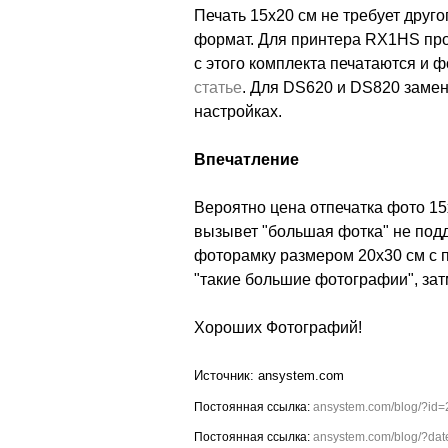
Печать 15х20 см не требует друг
формат. Для принтера RX1HS прос
с этого комплекта печатаются и ф
статье
. Для DS620 и DS820 замен
настройках.
Впечатление
Вероятно цена отпечатка фото 15
вызывет "большая фотка" не подд
фоторамку размером 20х30 см с п
"такие большие фотографии", зат
Хороших Фотографий!
ansystem.com
ansystem.com/blog/?id
ansystem.com/blog/?da