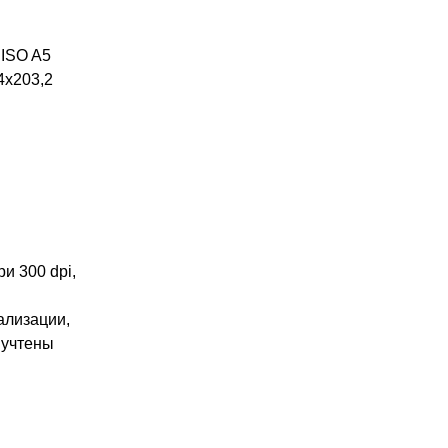
 ISO A5
4х203,2
и 300 dpi,
ализации,
 учтены