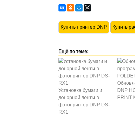
Купить принтер DNP
Купить р
Обновл
Установка бумаги и
DNP H
донорной ленты в
PRINT 
фотопринтер DNP DS-
RX1