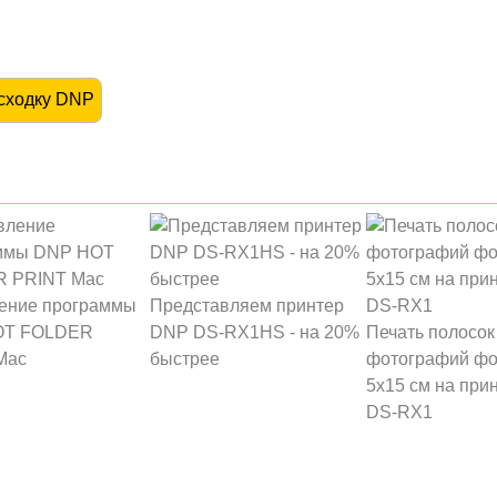
асходку DNP
ение программы
Представляем принтер
OT FOLDER
DNP DS-RX1HS - на 20%
Печать полосок
Mac
быстрее
фотографий фо
5х15 см на при
DS-RX1