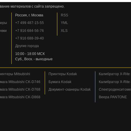
вание материалов с сайта запрещено.
Россия, г. Москва
RSS
веры
+7 499 487-15-55
YML
ивки
+7 916 684-56-76
XLS
+7 916 688-39-40
Другие города
10:00 - 18:00 МСК
Суб., Воск. - выходные
интеры Mitsubishi
Принтеры Kodak
Калибратор X-Rite i
мага Mitsubishi CK-D746
Бумага Kodak
Калибратор X-Rite i
мага Mitsubishi CK-D768
Документ-сканеры Kodak
Спектроденситомет
мага Mitsubishi CK-D868
Веера PANTONE