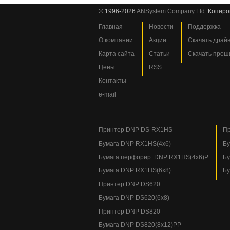
© 1996-2026
ANSystem Company Ltd.
Копиро
Главная
Новости
Поддержка
О компании
Акции
Скачать драй
Карта сайта
Статьи
Скачать прош
Цены
RSS
Контакты
e-mail
Принтер DNP DS-RX1HS
Пр
Бумага DNP RX1HS(4x6)
Бу
Бумага перфорир. DNP RX1HS(4x6)P
Бу
Бумага DNP RX1HS(6x8)
Бу
Принтер DNP DS620
Бумага DNP DS620(6x8)
Принтер DNP DS820
Бумага DNP DS820(8x12)PP