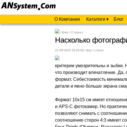
О Компании
Каталоги ▾
Блог
Блог
Статьи
Насколько фотограф
21-09-2022 15:24:50 / dnp /
статья
критерии умозрительны и зыбки. 
что производит впечатление. Да,
формат. Себестоимость минималь
детали и явно больше экрана сма
Формат 10х15 см имеет отношение
и APS-C фотокамер. Но практиче
позволяют снимать с соотношение
соотношение сторон 4:3 имеют с
Four Thirds (Olympus, Panasonic L