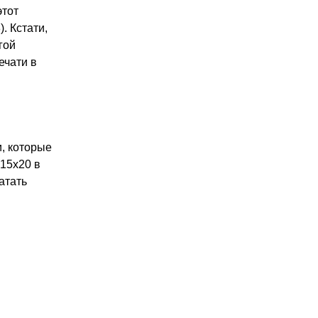
этот
. Кстати,
гой
ечати в
и, которые
 15х20 в
атать