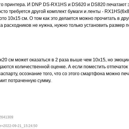
ого принтера. И DNP DS-RX1HS и DS620 и DS820 печатают 
то требуется другой комплект бумаги и ленты - RX1HS(6x8)
ото 10х15 см. О том как это делается можно прочитать в дру
а расходников не нужна, нужно только установить размер п
х20 см может оказаться в 2 раза выше чем 10х15, но эмоци
аются количественной оценке. А если поместить отпечаток
аспарту, осознание того, что со этого смартфона можно печ
мит потраченную сумму.
=2641309
te=2022-09-21_15:24:50