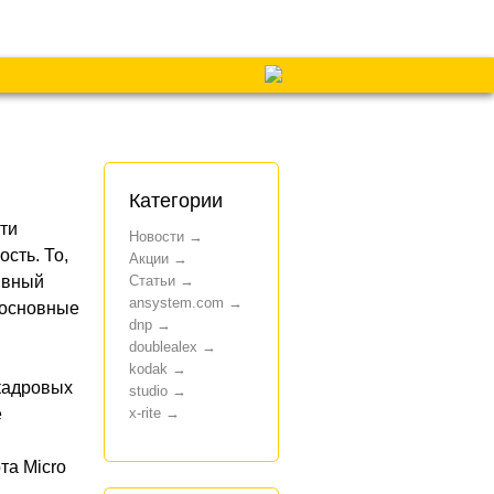
Категории
ти
Новости
сть. То,
Акции
Статьи
ивный
ansystem.com
 основные
dnp
doublealex
kodak
окадровых
studio
x-rite
е
та Micro