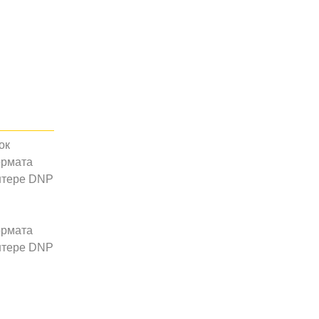
рмата
нтере DNP