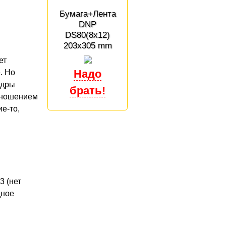
Бумага+Лента
DNP
DS80(8x12)
203x305 mm
ет
. Но
адры
отношением
е-то,
3 (нет
дное