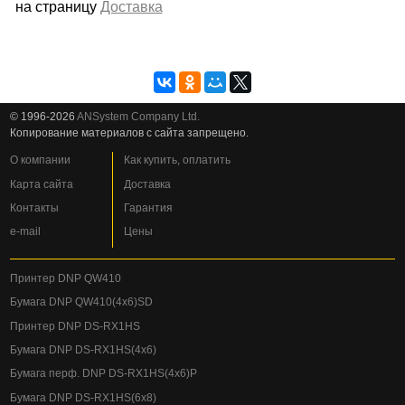
на страницу
Доставка
© 1996-2026
ANSystem Company Ltd.
Копирование материалов с сайта запрещено.
О компании
Как купить, оплатить
Карта сайта
Доставка
Контакты
Гарантия
e-mail
Цены
Принтер DNP QW410
Бумага DNP QW410(4x6)SD
Принтер DNP DS-RX1HS
Бумага DNP DS-RX1HS(4x6)
Бумага перф. DNP DS-RX1HS(4x6)P
Бумага DNP DS-RX1HS(6x8)