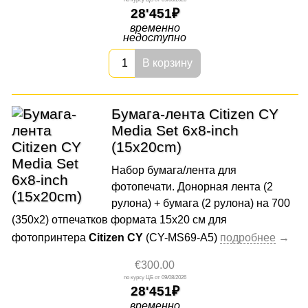
28'451
временно
недоступно
В корзину
Бумага-лента Citizen CY
Media Set 6x8-inch
(15x20cm)
Набор бумага/лента для
фотопечати. Донорная лента (2
рулона) + бумага (2 рулона) на 700
(350х2) отпечатков формата 15x20 cм для
фотопринтера
Citizen CY
(CY-MS69-A5)
€300.00
09/08/2026
28'451
временно