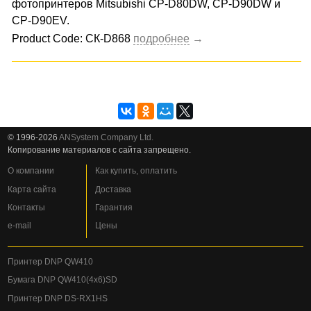
фотопринтеров Mitsubishi CP-D80DW, CP-D90DW и
CP-D90EV.
Product Code: СК-D868
© 1996-2026
ANSystem Company Ltd.
Копирование материалов с сайта запрещено.
О компании
Как купить, оплатить
Карта сайта
Доставка
Контакты
Гарантия
e-mail
Цены
Принтер DNP QW410
Бумага DNP QW410(4x6)SD
Принтер DNP DS-RX1HS