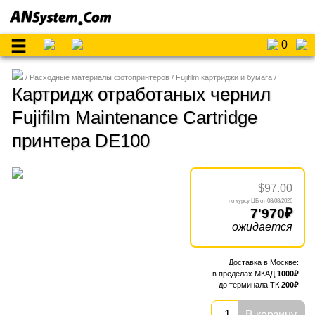
0
Расходные материалы фотопринтеров
Fujifilm картриджи и бумага
Картридж отработаных чернил
Fujifilm Maintenance Cartridge
принтера DE100
$97.00
08/08/2026
7'970
ожидается
1000
200
В корзину