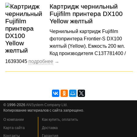
Картридж чернильный
Fujifilm принтера DX100
Yellow желтый
Чернильный картридж Fujifilm
фотопринтера Frontier-S DX100
желтый (Yellow). Емкость 200 мл.
Код производителя C13T781400 /
16393045
© 1996-2026
ANSystem Company Ltd.
Копирование материалов с сайта запрещено.
О компании
Как купить, оплатить
Карта сайта
Доставка
Контакты
Гарантия