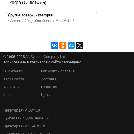
1 кофр (COMBAG)
~Архив
Студийный свет MultiBlitz
© 1996-2026
ANSystem Company Ltd.
Копирование материалов с сайта запрещено.
О компании
Как купить, оплатить
Карта сайта
Доставка
Контакты
Гарантия
e-mail
Цены
Принтер DNP QW410
Бумага DNP QW410(4x6)SD
Принтер DNP DS-RX1HS
Бумага DNP DS-RX1HS(4x6)