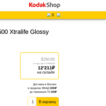
0
0 Xtralife Glossy
$150.00
07/08/2026
12'211
на складе
1000
200
В корзину