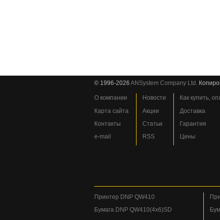
© 1996-2026
ANSystem Company Ltd.
Копиро
О компании
Новости
Как купить, о
Карта сайта
Акции
Доставка
Контакты
Статьи
Гарантия
e-mail
RSS
Цены
Принтер DNP QW410
При
Бумага DNP QW410(4x6)SD
Бум