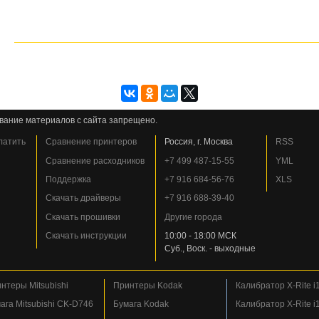
вание материалов с сайта запрещено.
платить
Сравнение принтеров
Россия, г. Москва
RSS
Сравнение расходников
+7 499 487-15-55
YML
Поддержка
+7 916 684-56-76
XLS
Скачать драйверы
+7 916 688-39-40
Скачать прошивки
Другие города
Скачать инструкции
10:00 - 18:00 МСК
Суб., Воск. - выходные
нтеры Mitsubishi
Принтеры Kodak
Калибратор X-Rite i1
ага Mitsubishi CK-D746
Бумага Kodak
Калибратор X-Rite i1