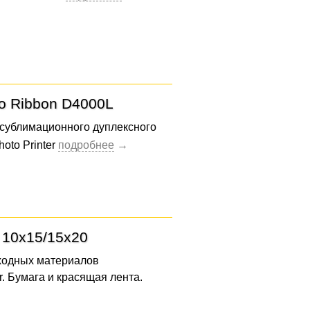
o Ribbon D4000L
осублимационного дуплексного
oto Printer
R 10x15/15x20
ходных материалов
r. Бумага и красящая лента.