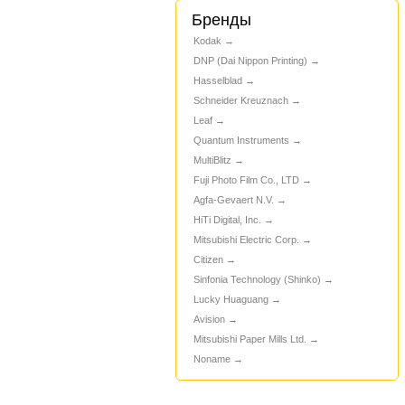
Бренды
Kodak
DNP (Dai Nippon Printing)
Hasselblad
Schneider Kreuznach
Leaf
Quantum Instruments
MultiBlitz
Fuji Photo Film Co., LTD
Agfa-Gevaert N.V.
HiTi Digital, Inc.
Mitsubishi Electric Corp.
Citizen
Sinfonia Technology (Shinko)
Lucky Huaguang
Avision
Mitsubishi Paper Mills Ltd.
Noname