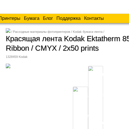
Принтеры
Бумага
Блог
Поддержка
Контакты
Расходные материалы фотопринтеров
Kodak бумага-лента
Красящая лента Kodak Ektatherm 850
Ribbon / CMYX / 2x50 prints
1328459
Kodak