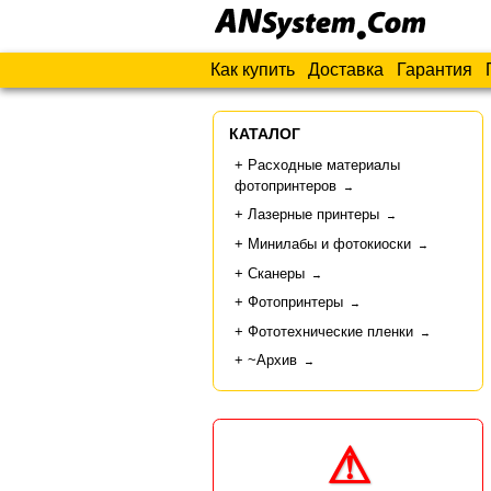
Как купить
Доставка
Гарантия
КАТАЛОГ
Расходные материалы
фотопринтеров
→
Лазерные принтеры
→
Минилабы и фотокиоски
→
Сканеры
→
Фотопринтеры
→
Фототехнические пленки
→
~Архив
→
⚠