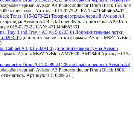
барабан черный Avision A4 Photoconductor Drum Black 15K для
00 отпечатков. Артикул: 015-0275-22 EAN: 4713494652407
Тонер-картридж черный Avision A4
 картридж Avision A4 Black Toner 3K для принтеров AP30A и
кул: 015-0273-22 EAN: 4713494652391
Дополнительные лотки
015-0203-0)
Дополнительные лотки формата А3 для МФУ Avision
-0
Дополнительная тумба Avision
формата А3 для МФУ Avision AM7630i, AM7640i Артикул: 015-
Фотобарабан черный Avision A3
барабан черный Avision A3 Photoconductor Drum Black 150K
отпечатков. Артикул: 015-0289-21