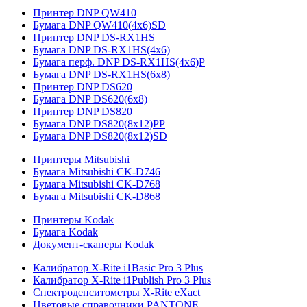
Принтер DNP QW410
Бумага DNP QW410(4x6)SD
Принтер DNP DS-RX1HS
Бумага DNP DS-RX1HS(4x6)
Бумага перф. DNP DS-RX1HS(4x6)P
Бумага DNP DS-RX1HS(6x8)
Принтер DNP DS620
Бумага DNP DS620(6x8)
Принтер DNP DS820
Бумага DNP DS820(8x12)PP
Бумага DNP DS820(8x12)SD
Принтеры Mitsubishi
Бумага Mitsubishi CK-D746
Бумага Mitsubishi CK-D768
Бумага Mitsubishi CK-D868
Принтеры Kodak
Бумага Kodak
Документ-сканеры Kodak
Калибратор X-Rite i1Basic Pro 3 Plus
Калибратор X-Rite i1Publish Pro 3 Plus
Спектроденситометры X-Rite eXact
Цветовые справочники PANTONE