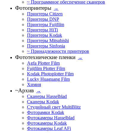
~ Программное обеспечение сканеров
Фотопринтеры
→
Принтеры Citizen
Принтеры DNP
Принтеры Fujifilm
Принтеры HiTi
Принтеры Kodak
Принтеры Mitsubishi
Принтеры Sinfonia
~ Принадлежности принтеров
Фототехнические пленки
→
Agfa Plotter Film
Fujifilm Plotter Film
Kodak Photoplotter Film
Lucky Huaguang Film
Химия
~Архив
→
Сканеры Hasselblad
Сканеры Kodak
Студийный свет MultiBlitz
Фоторамки Kodak
Фотокамеры Hasselblad
Фотокамеры Kodak
Фотокамеры Leaf AFi