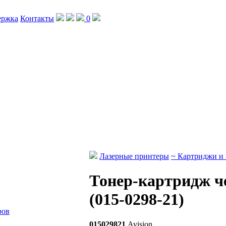
ержка
Контакты
0
Лазерные принтеры
~ Картриджи и
Тонер-картридж че
(015-0298-21)
ров
015029821
Avision