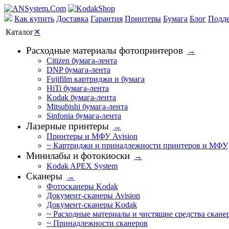
Как купить
Доставка
Гарантия
Принтеры
Бумага
Блог
Подд
Каталог
✕
Расходные материалы фотопринтеров
→
Citizen бумага-лента
DNP бумага-лента
Fujifilm картриджи и бумага
HiTi бумага-лента
Kodak бумага-лента
Mitsubishi бумага-лента
Sinfonia бумага-лента
Лазерные принтеры
→
Принтеры и МФУ Avision
~ Картриджи и принадлежности принтеров и МФУ
Минилабы и фотокиоски
→
Kodak APEX System
Сканеры
→
Фотосканеры Kodak
Документ-сканеры Avision
Документ-сканеры Kodak
~ Расходные материалы и чистящие средства скане
~ Принадлежности сканеров