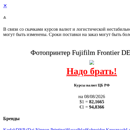
✕
⚠
В связи со скачками курсов валют и логистической нестабиль
могут быть изменены. Сроки поставки на заказ могут быть бол
Фотопринтер Fujifilm Frontier 
Курсы валют ЦБ РФ
на 08/08/2026
$1 =
82,1665
€1 =
94,8366
Бренды
Kodak
DNP (Dai Nippon Printing)
Hasselblad
Schneider Kreuznach
L