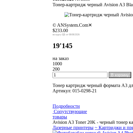
Тонер-картридж черный Avision A3 Blac
© ANSystem.Com
✕
$233.00
08/08/2026
19'145
на заказ
1000
200
В корзину
Тонер картридж черный формата А3 дл
Артикул: 015-0298-21
Подробности
Сопутствующие
товары
Avision A3 Toner 20K - черный тонер 
Лазерные принтеры
~ Картриджи и п