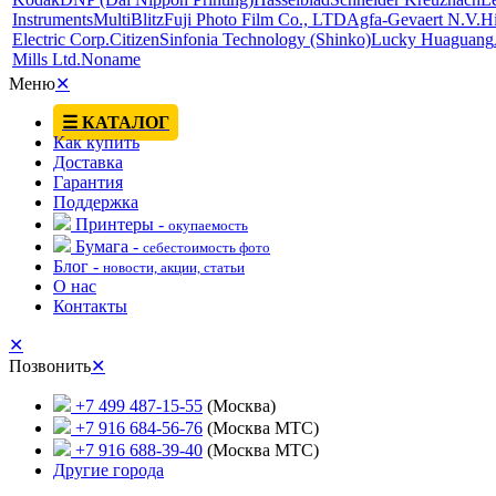
Instruments
MultiBlitz
Fuji Photo Film Co., LTD
Agfa-Gevaert N.V.
Hi
Electric Corp.
Citizen
Sinfonia Technology (Shinko)
Lucky Huaguang
Mills Ltd.
Noname
Меню
✕
☰ КАТАЛОГ
Как купить
Доставка
Гарантия
Поддержка
Принтеры -
окупаемость
Бумага -
себестоимость фото
Блог -
новости, акции, статьи
О нас
Контакты
✕
Позвонить
✕
+7 499 487-15-55
(Москва)
+7 916 684-56-76
(Москва МТС)
+7 916 688-39-40
(Москва МТС)
Другие города