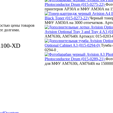
Photoconductor Drum (015-0275-22)
Фото
принтеров AP30A и МФУ AM30A на 150
Black Toner (015-0273-22)
Черный тонер
МФУ AM30A на 3000 отпечатков. Арти
ностью цены товаров
ее долгими.
Avision Optional Tray 3 and Tray 4 A3 (
AM7630i, AM7640i Артикул: 015-0203
DE100-XD
Optional Cabinet A3 (015-0294-0)
Тумба 
0294-0
Photoconductor Drum (015-0289-21)
Фото
для МФУ AM7630i, AM7640i на 150000 
eaf
Quantum