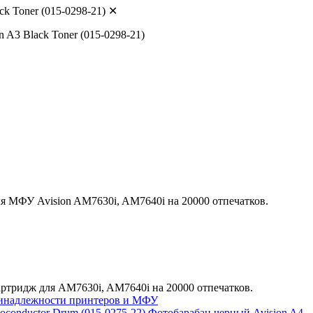
k Toner (015-0298-21)
✕
я МФУ Avision AM7630i, AM7640i на 20000 отпечатков.
картридж для AM7630i, AM7640i на 20000 отпечатков.
ринадлежности принтеров и МФУ
Фотобарабан черный Avision A4