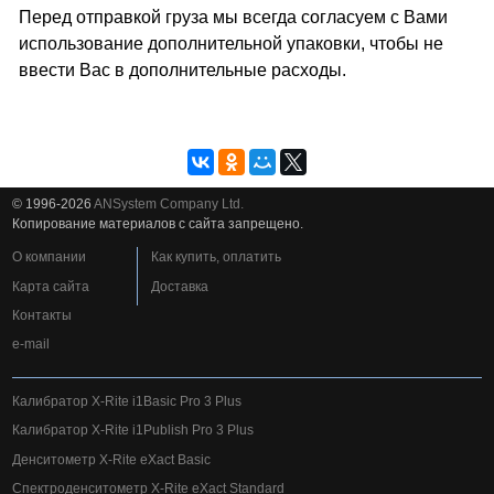
Перед отправкой груза мы всегда согласуем с Вами
использование дополнительной упаковки, чтобы не
ввести Вас в дополнительные расходы.
© 1996-2026
ANSystem Company Ltd.
Копирование материалов с сайта запрещено.
О компании
Как купить, оплатить
Карта сайта
Доставка
Контакты
e-mail
Калибратор X-Rite i1Basic Pro 3 Plus
Калибратор X-Rite i1Publish Pro 3 Plus
Денситометр X-Rite eXact Basic
Спектроденситометр X-Rite eXact Standard