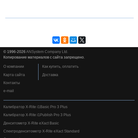
© 1996-2026
ANSystem Company Ltd.
Копирование материалов с сайта запрещено.
О компании
Как купить, оплатить
Карта сайта
Доставка
Контакты
e-mail
Калибратор X-Rite i1Basic Pro 3 Plus
Калибратор X-Rite i1Publish Pro 3 Plus
Денситометр X-Rite eXact Basic
Спектроденситометр X-Rite eXact Standard