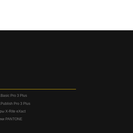
Basic Pro 3 Plus
Publish Pro 3 Plus
ы X-Rite eXact
ики PANTONE