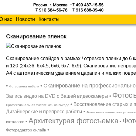
О нас
Новости
Контакты
Сканирование пленок
Сканирование слайдов в рамках / отрезков пленки до 6 
и 120 (24x36, 6x4.5, 6x6, 6x7, 6x9). Сканирование непр
A4 с автоматическим удалением царапин и мелких повр
Сканирование на профессионально
•
•
Фотосъемка мебели
Фотосъ
Запись видео на DVD с Вашей видеокамеры
•
•
Восстановление старых и
Профессиональная фотопечать на выезде
Дизайнерские и препресс работы
•
Фотосъемка ювелирных украшен
Архитектурая фотосъемка
Фот
•
•
каталогов
•
Фоторедактор онлайн