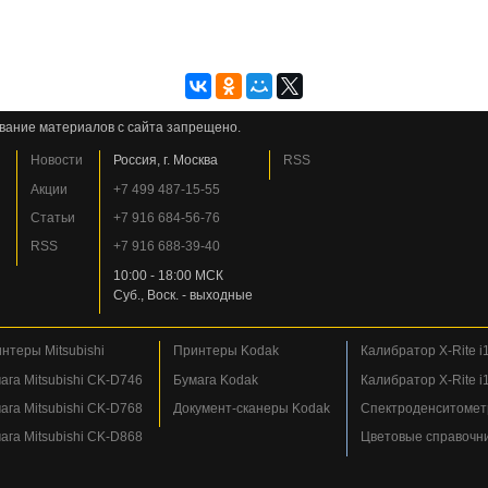
вание материалов с сайта запрещено.
Новости
Россия, г. Москва
RSS
Акции
+7 499 487-15-55
Статьи
+7 916 684-56-76
RSS
+7 916 688-39-40
10:00 - 18:00 МСК
Суб., Воск. - выходные
нтеры Mitsubishi
Принтеры Kodak
Калибратор X-Rite i1
ага Mitsubishi CK-D746
Бумага Kodak
Калибратор X-Rite i1
ага Mitsubishi CK-D768
Документ-сканеры Kodak
Спектроденситометр
ага Mitsubishi CK-D868
Цветовые справочн