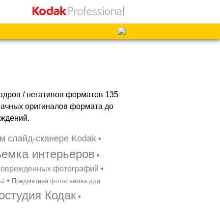
кадров / негативов форматов 135
озрачных оригиналов формата до
еждений.
м слайд-сканере Kodak
•
емка интерьеров
•
 поврежденных фотографий
•
•
Предметная фотосъемка для
ий
остудия Кодак
•