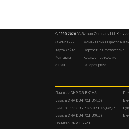
© 1996-2026
ANSystem Company Ltd.
Копиро
О компании
Моментальная фотопечать
Карта сайта
Портретная фотосессия
Контакты
Краткое портфолио
e-mail
Галерея работ →
Принтер DNP DS-RX1HS
При
Бумага DNP DS-RX1HS(4x6)
Бум
Бумага перф. DNP DS-RX1HS(4x6)P
Бум
Бумага DNP DS-RX1HS(6x8)
Бум
Принтер DNP DS620