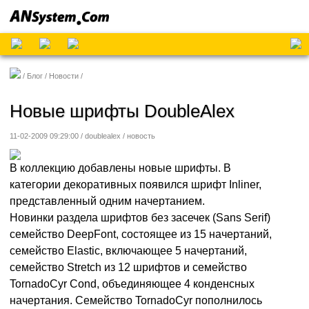
Блог
Новости
Новые шрифты DoubleAlex
11-02-2009 09:29:00 / doublealex /
новость
В коллекцию добавлены новые шрифты. В
категории декоративных появился шрифт Inliner,
представленный одним начертанием.
Новинки раздела шрифтов без засечек (Sans Serif)
семейство DeepFont, состоящее из 15 начертаний,
семейство Elastic, включающее 5 начертаний,
семейство Stretch из 12 шрифтов и семейство
TornadoCyr Cond, объединяющее 4 конденсных
начертания. Семейство TornadoCyr пополнилось