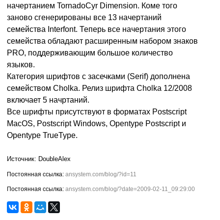
начертанием TornadoCyr Dimension. Коме того
заново сгенерированы все 13 начертаний
семейства Interfont. Теперь все начертания этого
семейства обладают расширенным набором знаков
PRO, поддерживающим большое количество
языков.
Категория шрифтов с засечками (Serif) дополнена
семейством Cholka. Релиз шрифта Cholka 12/2008
включает 5 начртаний.
Все шрифты присутствуют в форматах Postscript
MacOS, Postscript Windows, Opentype Postscript и
Opentype TrueType.
DoubleAlex
ansystem.com/blog/?id=11
ansystem.com/blog/?date=2009-02-11_09:29:00