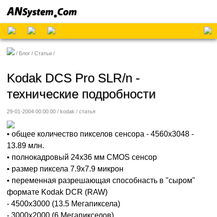
Блог
Статьи
Kodak DCS Pro SLR/n -
технические подробности
29-01-2004 00:00:00 / kodak /
статья
• общее количество пикселов сенсора - 4560x3048 -
13.89 млн.
• полнокадровый 24x36 мм CMOS сенсор
• размер пиксела 7.9x7.9 микрон
• переменная разрешающая способнасть в "сыром"
формате Kodak DCR (RAW)
- 4500x3000 (13.5 Мегапиксела)
- 3000x2000 (6 Мегапикселов)