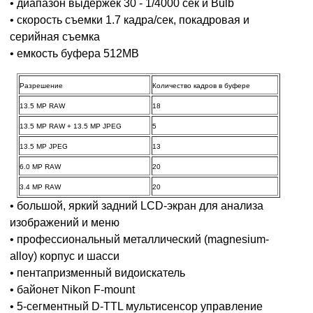
• диапазон выдержек 30 - 1/4000 сек и Bulb
• скорость съемки 1.7 кадра/сек, покадровая и
серийная съемка
• емкость буфера 512MB
Разрешение
Количество кадров в буфере
13.5 MP RAW
18
13.5 MP RAW + 13.5 MP JPEG
5
13.5 MP JPEG
13
6.0 MP RAW
20
3.4 MP RAW
20
• большой, яркий задний LCD-экран для анализа
изображений и меню
• профессиональный металлический (magnesium-
alloy) корпус и шасси
• пентапризменный видоискатель
• байонет Nikon F-mount
• 5-сегментный D-TTL мультисенсор управление