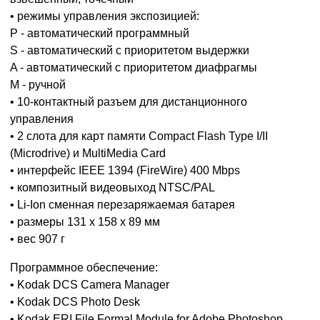
• режимы управления экспозицией:
P - автоматический программный
S - автоматический с приоритетом выдержки
A - автоматический с приоритетом диафрагмы
M - ручной
• 10-контактный разъем для дистанционного
управления
• 2 слота для карт памяти Compact Flash Type I/II
(Microdrive) и MultiMedia Card
• интерфейс IEEE 1394 (FireWire) 400 Mbps
• композитный видеовыход NTSC/PAL
• Li-Ion сменная перезаряжаемая батарея
• размеры 131 x 158 x 89 мм
• вес 907 г
Программное обеспечение:
• Kodak DCS Camera Manager
• Kodak DCS Photo Desk
• Kodak ERI File Formal Module for Adobe Photoshop