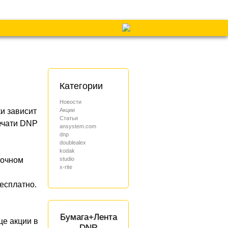
Категории
я
Новости
Акции
и зависит
Статьи
ечати DNP
ansystem.com
dnp
doublealex
kodak
studio
точном
x-rite
есплатно.
Бумага+Лента
це акции в
DNP