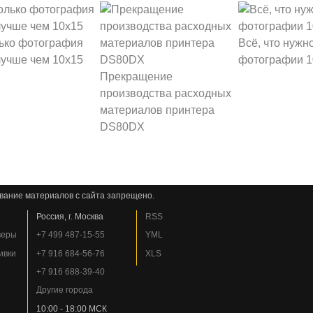
ько фотография
Всё, что нужно
лучше чем 10х15
фотографии 1
Прекращение
производства расходных
материалов принтера
DS80DX
вание материалов с сайта запрещено.
Россия, г. Москва
RSS
веры
+7 499 487-15-55
YML
ивки
+7 916 684-56-76
XLS
+7 916 688-39-40
Другие города
10:00 - 18:00 МСК