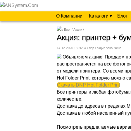
О Компании
Каталоги ▾
Блог
Блог
Акции
Акция: принтер + бу
14-12-2020 18:26:34 / dnp /
акция закончена
Объявляем акцию! Продаем при
распространяется на все фотопр
от модели принтера. Со всеми п
Hot Folder Print, которую можно 
Скачать DNP Hot Folder Print
Все принтеры и любая фотобумага
количестве.
Доставка до адреса в пределах 
Доставка в любой населенный пу
Посмотреть предлагаемые вариан