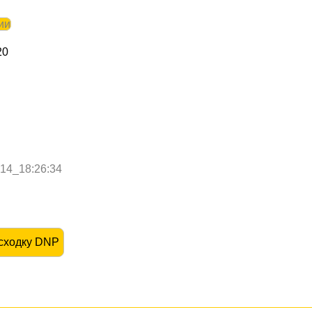
ии
20
-14_18:26:34
асходку DNP