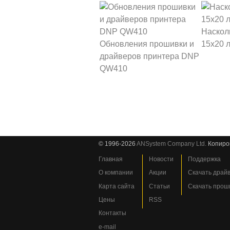
Наскол
Обновления прошивки и
15х20 
драйверов принтера DNP
QW410
© 1996-2026
ANSystem Company Ltd.
Копиро
Главная
Новости
Поддержка
О компании
Акции
Скачать драй
Карта сайта
Статьи
Скачать прош
Цены
RSS
Контакты
e-mail