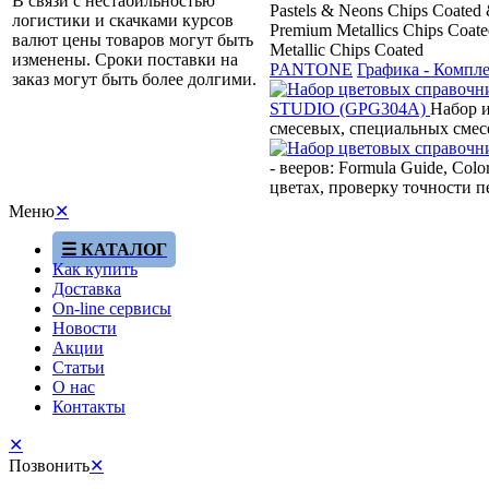
В связи с нестабильностью
Pastels & Neons Chips Coated
логистики и скачками курсов
Premium Metallics Chips Coat
валют цены товаров могут быть
Metallic Chips Сoated
изменены. Сроки поставки на
PANTONE
Графика - Компл
заказ могут быть более долгими.
STUDIO (GPG304A)
Набор и
смесевых, специальных сме
- вееров: Formula Guide, C
цветах, проверку точности 
Меню
✕
☰ КАТАЛОГ
Как купить
Доставка
On-line сервисы
Новости
Акции
Статьи
О нас
Контакты
✕
Позвонить
✕