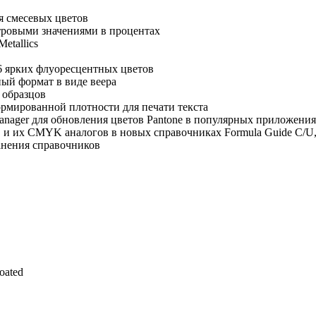
я смесевых цветов
тровыми значениями в процентах
etallics
56 ярких флуоресцентных цветов
ый формат в виде веера
 образцов
ормированной плотности для печати текста
anager для обновления цветов Pantone в популярных приложения
 и их CMYK аналогов в новых справочниках Formula Guide C/U, C
ранения справочников
oated