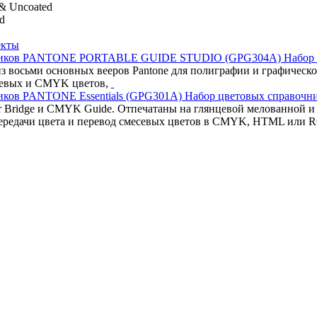
 & Uncoated
ed
екты
Набор
з восьми основных вееров Pantone для полиграфии и графическо
севых и CMYK цветов,
Набор цветовых справочн
olor Bridge и CMYK Guide. Отпечатаны на глянцевой мелованной
передачи цвета и перевод смесевых цветов в CMYK, HTML или 