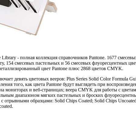
 Library - полная коллекция справочников Pantone. 1677 смесевы
у, 154 смесевых пастельных и 56 смесевых флуоресцентных цвет
металлизированный цвет Pantone плюс 2868 цветов CMYK.
ючает девять цветовых вееров: Plus Series Solid Color Formula 
деления того, как цвета Pantone будут выглядеть при воспроиз
 на мониторах и веб-страницах; веера CMYK для работы с цвета
тельным диапазоном мягких пастельных и броских флуоресцентных 
 отрывными образцами: Solid Chips Coated; Solid Chips Uncoated;
coated.