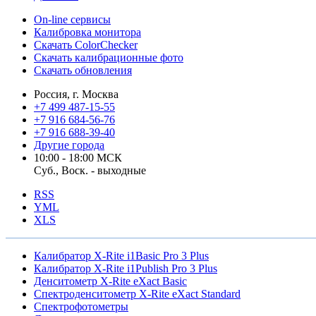
On-line сервисы
Калибровка монитора
Скачать ColorChecker
Скачать калибрационные фото
Скачать обновления
Россия, г. Москва
+7 499 487-15-55
+7 916 684-56-76
+7 916 688-39-40
Другие города
10:00 - 18:00 МСК
Суб., Воск. - выходные
RSS
YML
XLS
Калибратор X-Rite i1Basic Pro 3 Plus
Калибратор X-Rite i1Publish Pro 3 Plus
Денситометр X-Rite eXact Basic
Спектроденситометр X-Rite eXact Standard
Спектрофотометры