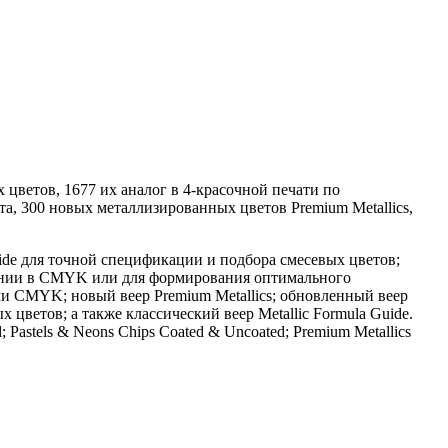
х цветов, 1677 их аналог в 4-красочной печати по
а, 300 новых металлизированных цветов Premium Metallics,
Guide для точной спецификации и подбора смесевых цветов;
ведении в CMYK или для формирования оптимального
ми CMYK; новый веер Premium Metallics; обновленный веер
цветов; а также классический веер Metallic Formula Guide.
 Pastels & Neons Chips Coated & Uncoated; Premium Metallics