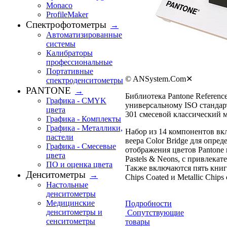
Monaco
ProfileMaker
Спектрофотометры
→
Автоматизированные
системы
Калибраторы
профессиональные
Портативные
© ANSystem.Com
✕
cпектроденситометры
PANTONE
→
Библиотека Pantone Reference
Графика - CMYK
универсальному ISO стандарт
цвета
301 смесевой классический 
Графика - Комплекты
Графика - Металлики,
Набор из 14 компонентов вкл
пастели
веера Color Bridge для опре
Графика - Смесевые
отображения цветов Pantone
цвета
Pastels & Neons, с привлека
ПО и оценка цвета
Также включаются пять книг с
Денситометры
→
Chips Coated и Metallic Chips 
Настольные
денситометры
Медицинские
Подробности
денситометры и
Сопутствующие
сенситометры
товары