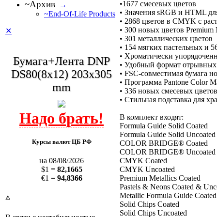
~Архив
•1677 смесевых цветов
→
• Значения sRGB и HTML дл
~End-Of-Life Products
• 2868 цветов в CMYK с рас
• 300 новых цветов Premium M
✕
• 301 металлических цветов
• 154 мягких пастельных и 
• Хроматически упорядоченн
Бумага+Лента DNP
• Удобный формат отрывных
DS80(8x12) 203x305
• FSC-совместимая бумага н
• Программа Pantone Color M
mm
• 336 новых смесевых цветов
• Стильная подставка для х
В комплект входят:
Formula Guide Solid Coated
Formula Guide Solid Uncoated
Курсы валют ЦБ РФ
COLOR BRIDGE® Coated
COLOR BRIDGE® Uncoated
CMYK Coated
на 08/08/2026
CMYK Uncoated
$1 =
82,1665
Premium Metallics Coated
€1 =
94,8366
Pastels & Neons Coated & Unc
Metallic Formula Guide Coated
⚠
Solid Chips Coated
Solid Chips Uncoated