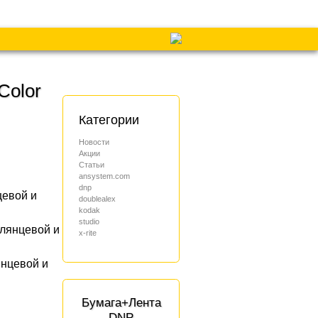
Color
Категории
Новости
Акции
Статьи
ansystem.com
dnp
цевой и
doublealex
kodak
studio
глянцевой и
x-rite
янцевой и
Бумага+Лента
DNP