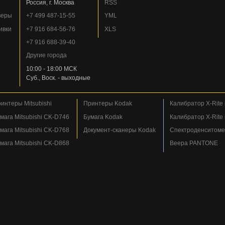
Россия, г. Москва
RSS
веры
+7 499 487-15-55
YML
ивки
+7 916 684-56-76
XLS
+7 916 688-39-40
Другие города
10:00 - 18:00 МСК
Суб., Воск. - выходные
интеры Mitsubishi
Принтеры Kodak
Калибратор X-Rite i
мага Mitsubishi CK-D746
Бумага Kodak
Калибратор X-Rite i
мага Mitsubishi CK-D768
Документ-сканеры Kodak
Спектроденситомет
мага Mitsubishi CK-D868
Веера PANTONE