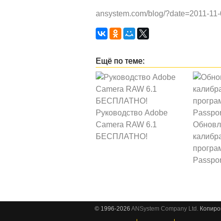
ansystem.com/blog/?date=2011-11-
Руководство Adobe
Camera RAW 6.1
Обновл
БЕСПЛАТНО!
калибр
програ
Passpor
© 1996-2026
ANSystem Company Ltd.
Копиро