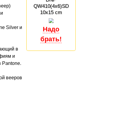
QW410(4x6)SD
веер)
10x15 cm
 и
e Silver и
чающий в
афиям и
 Pantone.
кой вееров