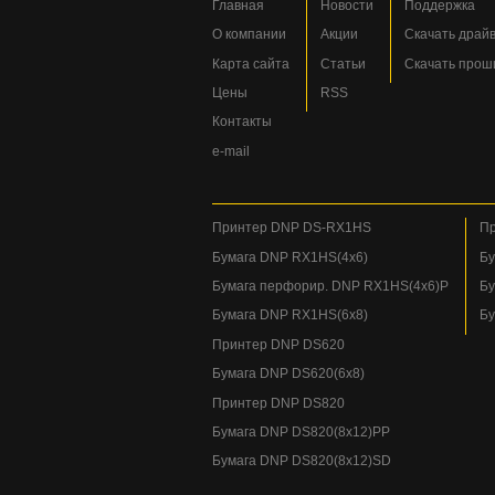
Главная
Новости
Поддержка
О компании
Акции
Скачать драй
Карта сайта
Статьи
Скачать прош
Цены
RSS
Контакты
e-mail
Принтер DNP DS-RX1HS
Пр
Бумага DNP RX1HS(4x6)
Бу
Бумага перфорир. DNP RX1HS(4x6)P
Бу
Бумага DNP RX1HS(6x8)
Бу
Принтер DNP DS620
Бумага DNP DS620(6x8)
Принтер DNP DS820
Бумага DNP DS820(8x12)PP
Бумага DNP DS820(8x12)SD