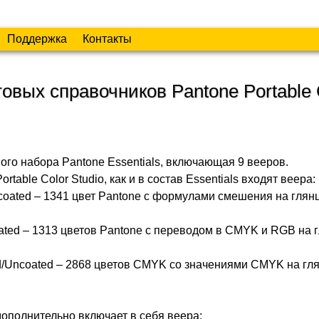
Поддержка
Контакты
овых справочников Pantone Portable 
го набора Pantone Essentials, включающая 9 вееров.
rtable Color Studio, как и в состав Essentials входят веера:
coated – 1341 цвет Pantone с формулами смешения на глян
ated – 1313 цветов Pantone с переводом в CMYK и RGB на 
/Uncoated – 2868 цветов CMYK со значениями CMYK на гл
 дополнительно включает в себя веера: