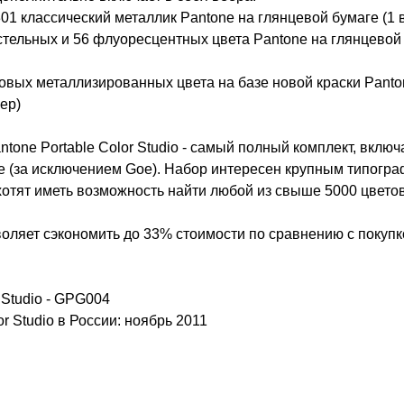
301 классический металлик Pantone на глянцевой бумаге (1 
стельных и 56 флуоресцентных цвета Pantone на глянцевой
овых металлизированных цвета на базе новой краски Panton
ер)
tone Portable Color Studio - самый полный комплект, вклю
e (за исключением Goe). Набор интересен крупным типогр
отят иметь возможность найти любой из свыше 5000 цветов
зволяет сэкономить до 33% стоимости по сравнению с покуп
 Studio - GPG004
r Studio в России: ноябрь 2011