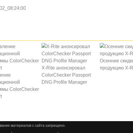
02_08:24:00
Осенние скидк
X-Rite анонсировал
продукцию X-R
ение
ColorChecker Passport
ационной
DNG Profile Manager
ммы ColorChecker
t
вание материалов с сайта запрещено.