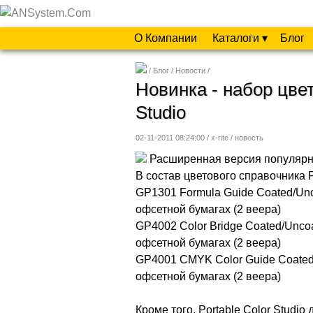
О Компании
Каталоги ▾
Блог
Блог
Новости
Новинка - набор цвет
Studio
02-11-2011 08:24:00 / x-rite /
новость
Расширенная версия популярно
В состав цветового справочника Po
GP1301 Formula Guide Coated/Un
офсетной бумагах (2 веера)
GP4002 Color Bridge Coated/Unco
офсетной бумагах (2 веера)
GP4001 CMYK Color Guide Coated
офсетной бумагах (2 веера)
Кроме того, Portable Color Studio